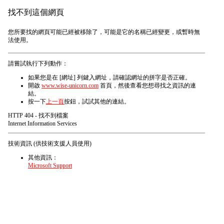
找不到這個網頁
您所要找的網頁可能已經被移除了，可能是它的名稱已經變更，或暫時無
法使用。
請嘗試執行下列動作：
如果您是在 [網址] 列鍵入網址，請確認網址的拼字是否正確。
開啟
www.wise-unicorn.com
首頁，然後查看您想尋找之資訊的連
結。
按一下
上一頁
按鈕，試試其他的連結。
HTTP 404 - 找不到檔案
Internet Information Services
技術資訊 (供技術支援人員使用)
其他資訊：
Microsoft Support